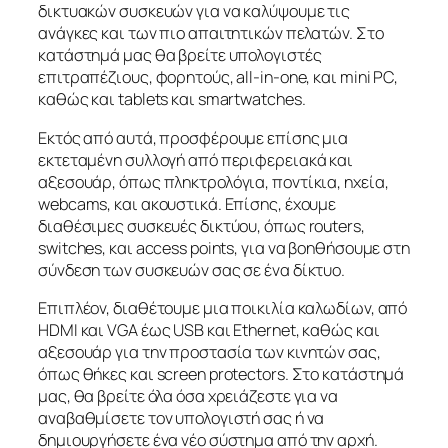
δικτυακών συσκευών για να καλύψουμε τις
ανάγκες και των πιο απαιτητικών πελατών. Στο
κατάστημά μας θα βρείτε υπολογιστές
επιτραπέζιους, φορητούς, all-in-one, και mini PC,
καθώς και tablets και smartwatches.
Εκτός από αυτά, προσφέρουμε επίσης μια
εκτεταμένη συλλογή από περιφερειακά και
αξεσουάρ, όπως πληκτρολόγια, ποντίκια, ηχεία,
webcams, και ακουστικά. Επίσης, έχουμε
διαθέσιμες συσκευές δικτύου, όπως routers,
switches, και access points, για να βοηθήσουμε στη
σύνδεση των συσκευών σας σε ένα δίκτυο.
Επιπλέον, διαθέτουμε μια ποικιλία καλωδίων, από
HDMI και VGA έως USB και Ethernet, καθώς και
αξεσουάρ για την προστασία των κινητών σας,
όπως θήκες και screen protectors. Στο κατάστημά
μας, θα βρείτε όλα όσα χρειάζεστε για να
αναβαθμίσετε τον υπολογιστή σας ή να
δημιουργήσετε ένα νέο σύστημα από την αρχή.