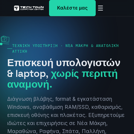
☰
Καλέστε μας
ΤΕΧΝΙΚΉ ΥΠΟΣΤΉΡΙΞΗ · ΝΈΑ ΜΆΚΡΗ & ΑΝΑΤΟΛΙΚΉ
ΑΤΤΙΚΉ
Επισκευή υπολογιστών
& laptop,
χωρίς περιττή
αναμονή.
Διάγνωση βλάβης, format & εγκατάσταση
Windows, αναβάθμιση RAM/SSD, καθαρισμός,
επισκευή οθόνης και πλακέτας. Εξυπηρετούμε
ιδιώτες και επιχειρήσεις σε Νέα Μάκρη,
Μαραθώνα, Ραφήνα, Σπάτα, Παλλήνη,