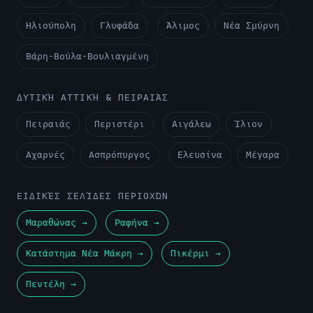
Ηλιούπολη
Γλυφάδα
Άλιμος
Νέα Σμύρνη
Βάρη-Βούλα-Βουλιαγμένη
ΔΥΤΙΚΉ ΑΤΤΙΚΉ & ΠΕΙΡΑΙΆΣ
Πειραιάς
Περιστέρι
Αιγάλεω
Ίλιον
Αχαρνές
Ασπρόπυργος
Ελευσίνα
Μέγαρα
ΕΙΔΙΚΈΣ ΣΕΛΊΔΕΣ ΠΕΡΙΟΧΏΝ
Μαραθώνας →
Ραφήνα →
Κατάστημα Νέα Μάκρη →
Πικέρμι →
Πεντέλη →