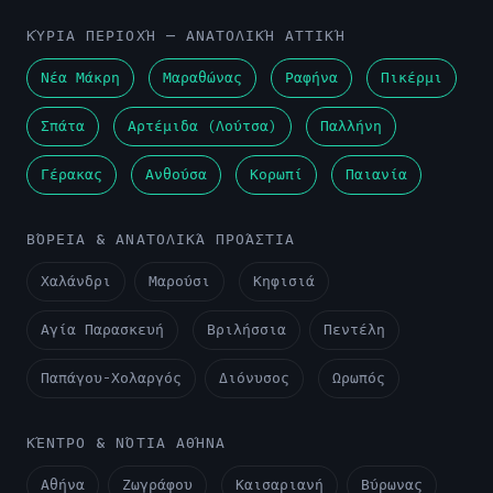
ΡΑΦΗΝΑ
ΜΑΡΑΘΩΝΑΣ
ΠΙΚΕΡΜΙ
ΚΎΡΙΑ ΠΕΡΙΟΧΉ — ΑΝΑΤΟΛΙΚΉ ΑΤΤΙΚΉ
Νέα Μάκρη
Μαραθώνας
Ραφήνα
Πικέρμι
Σπάτα
Αρτέμιδα (Λούτσα)
Παλλήνη
ΑΡΤΕΜΙΔΑ
ΣΠΑΤΑ
Γέρακας
Ανθούσα
Κορωπί
Παιανία
ΝΕΑ ΜΑΚΡΗ
ΒΌΡΕΙΑ & ΑΝΑΤΟΛΙΚΆ ΠΡΟΆΣΤΙΑ
ΠΑΙΑΝΙΑ
ΑΝΘΟΥΣΑ
Χαλάνδρι
Μαρούσι
Κηφισιά
ΠΑΛΛΗΝΗ
ΚΟΡΩΠΙ
Αγία Παρασκευή
Βριλήσσια
Πεντέλη
ΓΕΡΑΚΑΣ
Παπάγου-Χολαργός
Διόνυσος
Ωρωπός
ΚΈΝΤΡΟ & ΝΌΤΙΑ ΑΘΉΝΑ
Αθήνα
Ζωγράφου
Καισαριανή
Βύρωνας